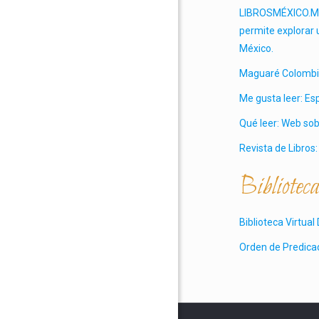
LIBROSMÉXICO.MX: 
permite explorar 
México.
Maguaré Colombia:
Me gusta leer: Esp
Qué leer: Web sobr
Revista de Libros:
Bibliotec
Biblioteca Virtua
Orden de Predica
Biblioteca Virtua