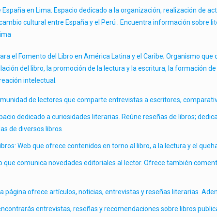
e España en Lima: Espacio dedicado a la organización, realización de ac
cambio cultural entre España y el Perú . Encuentra información sobre lite
Lima
ara el Fomento del Libro en América Latina y el Caribe; Organismo que 
lación del libro, la promoción de la lectura y la escritura, la formación de 
reación intelectual.
omunidad de lectores que comparte entrevistas a escritores, comparativos 
acio dedicado a curiosidades literarias. Reúne reseñas de libros; dedicat
as de diversos libros.
libros: Web que ofrece contenidos en torno al libro, a la lectura y el queh
io que comunica novedades editoriales al lector. Ofrece también comen
a página ofrece artículos, noticias, entrevistas y reseñas literarias. A
 encontrarás entrevistas, reseñas y recomendaciones sobre libros publica